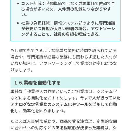
コスト削減：時間単価ではなく成果単価で依頼でき
る場合が多いため、
人件費の削減につながりやす
い。
社員の負担軽減：情報システム部のように
専門知識
が必要かつ負担が大きい部署の場合、アウトソーシ
ングすることで、社員の負担を軽減できる。
もし誰でもできるような簡単な業務に時間を取られている
場合や、専門知識が必要な業務にも関わらず適した人材が
いない場合は、アウトソーシングして業務の効率化につな
げましょう。
1-6.業務を自動化する
単純な手作業や入力作業といった定例業務は、システム化
などによる自動化をおすすめします。今まで
人が行っていた
アナログな定例業務のシステム化やツールを活用して自動
化
し、効率化を図りましょう。
たとえば人事労務業務や、商品の受発注管理、定型的な問
い合わせへの対応などの
ある程度形が決まった業務は、シ