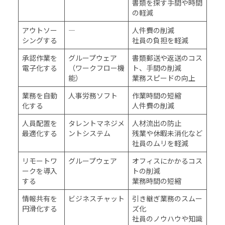
書類を探す手間や時間
の軽減
アウトソー
―
人件費の削減
シングする
社員の負担を軽減
承認作業を
グループウェア
書類郵送や返送のコス
電子化する
（ワークフロー機
ト、手間の削減
能）
業務スピードの向上
業務を自動
人事労務ソフト
作業時間の短縮
化する
人件費の削減
人員配置を
タレントマネジメ
人材流出の防止
最適化する
ントシステム
残業や休暇未消化など
社員のムリを軽減
リモートワ
グループウェア
オフィスにかかるコス
ークを導入
トの削減
する
業務時間の短縮
情報共有を
ビジネスチャット
引き継ぎ業務のスムー
円滑化する
ズ化
社員のノウハウや知識