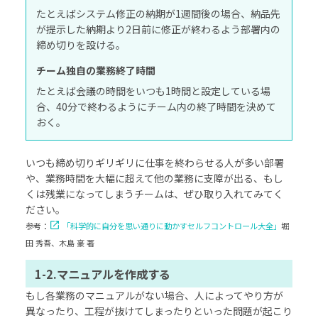
たとえばシステム修正の納期が1週間後の場合、納品先
が提示した納期より2日前に修正が終わるよう部署内の
締め切りを設ける。
チーム独自の業務終了時間
たとえば会議の時間をいつも1時間と設定している場
合、40分で終わるようにチーム内の終了時間を決めて
おく。
いつも締め切りギリギリに仕事を終わらせる人が多い部署
や、業務時間を大幅に超えて他の業務に支障が出る、もし
くは残業になってしまうチームは、ぜひ取り入れてみてく
ださい。
参考：
「科学的に自分を思い通りに動かすセルフコントロール大全」
堀
田 秀吾、木島 豪 著
1-2.マニュアルを作成する
もし各業務のマニュアルがない場合、人によってやり方が
異なったり、工程が抜けてしまったりといった問題が起こり