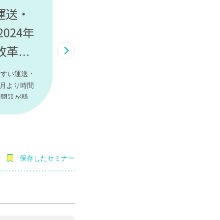
運送・
024年
改革業
やすい運送・
4月より時間
諸問題が懸念
4年問題に備
ントに絞っ
保存したセミナー