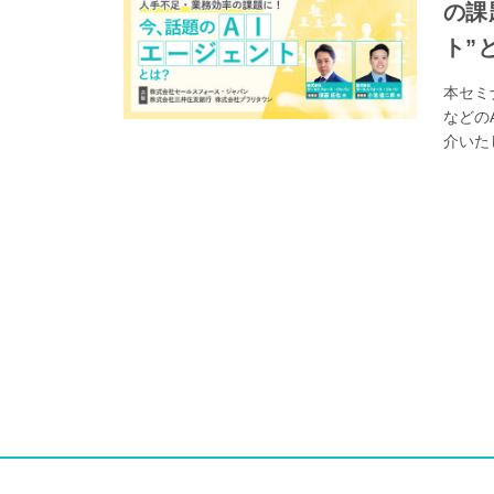
の課題に！ 〜今
ト”
本セミ
などの
介いた