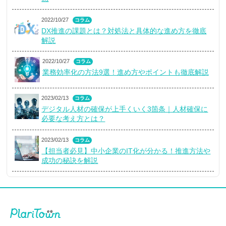
2022/10/27
コラム
DX推進の課題とは？対処法と具体的な進め方を徹底
解説
2022/10/27
コラム
業務効率化の方法9選！進め方やポイントも徹底解説
2023/02/13
コラム
デジタル人材の確保が上手くいく3箇条｜人材確保に
必要な考え方とは？
2023/02/13
コラム
【担当者必見】中小企業のIT化が分かる！推進方法や
成功の秘訣を解説