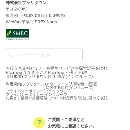
株式会社プラリタウン
〒102-0083
東京都千代田区麹町2丁目3番地2
WeWork半蔵門 PREX North
お役立ち資料
セミナーを探す
サービスを探す
記事を読む
PlariTownでできること
PlariTownが考えるDX
会社概要(プラリタウン)
会社概要(インクループ)
利用規約(プラリタウン)
アウトソース(人事労務・経理)
に関する規約(インクループ)
プライバシーポリシー(プラリタウン)
プライバシーポリシー(インクループ)
お客さま情報の外部送信について
特定商取引法に基づく表記
ご質問・ご要望など
お気軽にご相談ください。