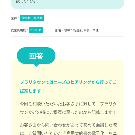
欲しいです。
業種：
運輸業，郵便業
従業員規模：
部署・役職：
総務部/係長・主任
51-99名
回答
プラリタウンではニーズのヒアリングから行ってご
提案します！
今回ご相談いただいたお客さまに対して、プラリタ
ウンがどの様にご提案に至ったのかを記載します！
お客さまから問い合わせがあって初めて面談した際
は、ご質問いただいた「雇用契約書の電子化」をニ